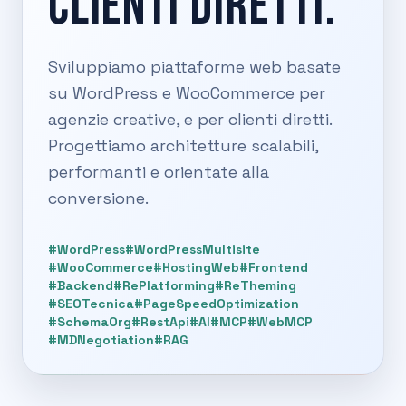
CLIENTI DIRETTI.
Sviluppiamo piattaforme web basate
su WordPress e WooCommerce per
agenzie creative, e per clienti diretti.
Progettiamo architetture scalabili,
performanti e orientate alla
conversione.
#WordPress
#WordPressMultisite
#WooCommerce
#HostingWeb
#Frontend
#Backend
#RePlatforming
#ReTheming
#SEOTecnica
#PageSpeedOptimization
#SchemaOrg
#RestApi
#AI
#MCP
#WebMCP
#MDNegotiation
#RAG